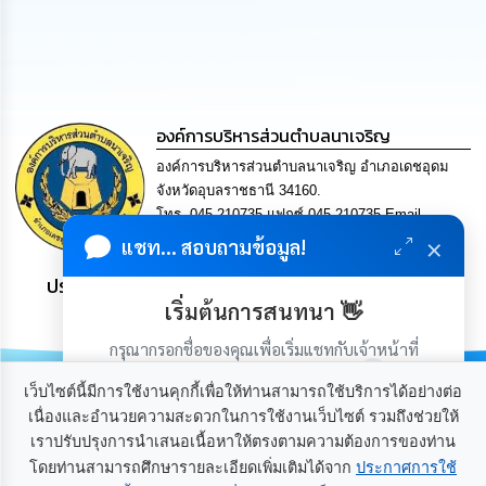
นโยบาย
No
Gift
Policy
การ
องค์การบริหารส่วนตำบลนาเจริญ
ดำเนิน
องค์การบริหารส่วนตำบลนาเจริญ อำเภอเดชอุดม
การ
เพื่อ
จังหวัดอุบลราชธานี 34160.
ป้องกัน
โทร. 045-210735 แฟกซ์ 045-210735 Email
การ
×
saraban@nacharoen.go.th
แชท... สอบถามข้อมูล!
ทุจริต
ประชาชน มีภูมิคุ้มกัน พึ่งพาตนเอง พอเพียง เป็นสุข
มาตรการ
เริ่มต้นการสนทนา 👋
ส่ง
เสริม
กรุณากรอกชื่อของคุณเพื่อเริ่มแชทกับเจ้าหน้าที่
คุณธรรม
(เฉพาะในวันเวลาราชการ)
และ
เว็บไซต์นี้มีการใช้งานคุกกี้เพื่อให้ท่านสามารถใช้บริการได้อย่างต่อ
ความ
เนื่องและอำนวยความสะดวกในการใช้งานเว็บไซต์ รวมถึงช่วยให้
โปร่งใส
เราปรับปรุงการนำเสนอเนื้อหาให้ตรงตามความต้องการของท่าน
เกี่ยวกับเรา
ติดต่อเรา
โดยท่านสามารถศึกษารายละเอียดเพิ่มเติมได้จาก
ประกาศการใช้
ร้อง