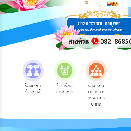
การ
ปฏิสัมพันธ์
ข้อมูล
รับ
ฟัง
ความ
คิด
เห็น
แผน
ยุทธศาสตร์/
แผน
e-Service
ร้องเรียน
ร้องเรียน
ร้องเรียน
พัฒนา
บริการ
ร้องทุกข์
การทุจริต
การบริหาร
ออนไลน์
ทรัพยากร
การ
บุคคล
บริหาร/
พัฒนา
ทรัพยากร
บุคคล