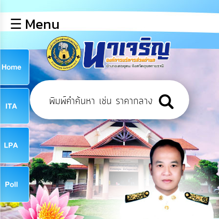
×
☰ Menu
lose
หน้า
หลัก
ข้อมูล
ก
พื้น
ฐาน
9
บุคลากร
ข่าว
ประชาสัมพันธ์
9
การ
เปิด
เผย
จ
ข้อมูล
สาธารณะ
OIT