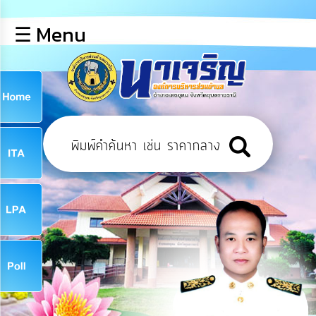
×
☰ Menu
lose
หน้า
หลัก
ข้อมูล
ก
พื้น
ฐาน
9
บุคลากร
ข่าว
ประชาสัมพันธ์
9
การ
เปิด
เผย
จ
ข้อมูล
สาธารณะ
OIT