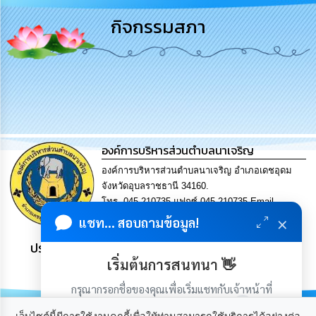
การ
กิจกรรมสภา
บริหาร
งาน
การ
ส่ง
เสริม
ความ
โปร่งใส
องค์การบริหารส่วนตำบลนาเจริญ
การ
องค์การบริหารส่วนตำบลนาเจริญ อำเภอเดชอุดม
จัด
จังหวัดอุบลราชธานี 34160.
ซื้อ
โทร. 045-210735 แฟกซ์ 045-210735 Email
จัด
จ้าง
×
saraban@nacharoen.go.th
แชท... สอบถามข้อมูล!
ประชาชน มีภูมิคุ้มกัน พึ่งพาตนเอง พอเพียง เป็นสุข
การ
เริ่มต้นการสนทนา 👋
เงิน
การ
กรุณากรอกชื่อของคุณเพื่อเริ่มแชทกับเจ้าหน้าที่
คลัง
(เฉพาะในวันเวลาราชการ)