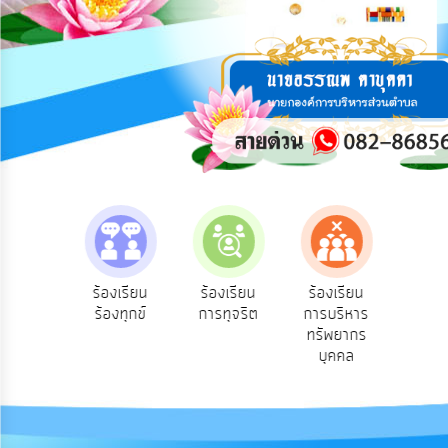
การ
ปฏิสัมพันธ์
ข้อมูล
รับ
ฟัง
ความ
คิด
เห็น
แผน
ยุทธศาสตร์/
แผน
e-Se
ฟังความ
ร้องเรียน
ร้องเรียน
ร้องเรียน
พัฒนา
บริ
ิดเห็น
ร้องทุกข์
การทุจริต
การบริหาร
ออน
ระชาชน
ทรัพยากร
การ
บุคคล
บริหาร/
พัฒนา
ทรัพยากร
บุคคล