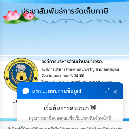
การ
ประชาสัมพันธ์การจัดเก็บภาษี
บริหาร
งาน
การ
ส่ง
เสริม
ความ
โปร่งใส
องค์การบริหารส่วนตำบลนาเจริญ
การ
องค์การบริหารส่วนตำบลนาเจริญ อำเภอเดชอุดม
จัด
จังหวัดอุบลราชธานี 34160.
ซื้อ
โทร. 045-210735 แฟกซ์ 045-210735 Email
จัด
จ้าง
×
saraban@nacharoen.go.th
แชท... สอบถามข้อมูล!
ประชาชน มีภูมิคุ้มกัน พึ่งพาตนเอง พอเพียง เป็นสุข
การ
เริ่มต้นการสนทนา 👋
เงิน
การ
กรุณากรอกชื่อของคุณเพื่อเริ่มแชทกับเจ้าหน้าที่
คลัง
(เฉพาะในวันเวลาราชการ)