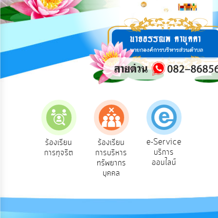
การ
ปฏิสัมพันธ์
ข้อมูล
รับ
ฟัง
ความ
คิด
เห็น
แผน
ยุทธศาสตร์/
แผน
e-Service
องเรียน
ร้องเรียน
ร้องเรียน
ถาม
พัฒนา
บริการ
องทุกข์
การทุจริต
การบริหาร
Q
ออนไลน์
ทรัพยากร
การ
บุคคล
บริหาร/
พัฒนา
ทรัพยากร
บุคคล