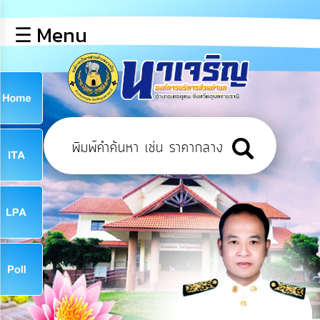
×
☰ Menu
lose
หน้า
หลัก
ข้อมูล
ก
พื้น
ฐาน
9
บุคลากร
ข่าว
ประชาสัมพันธ์
9
การ
เปิด
เผย
จ
ข้อมูล
สาธารณะ
OIT