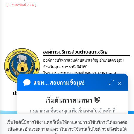
ความ
[ 6 กุมภาพันธ์ 2566 ]
รู้
ข้อมูล
การ
ติดต่อ
องค์การบริหารส่วนตำบลนาเจริญ
องค์การบริหารส่วนตำบลนาเจริญ อำเภอเดชอุดม
จังหวัดอุบลราชธานี 34160.
โทร. 045-210735 แฟกซ์ 045-210735 Email
×
saraban@nacharoen.go.th
แชท... สอบถามข้อมูล!
ประชาชน มีภูมิคุ้มกัน พึ่งพาตนเอง พอเพียง เป็นสุข
เริ่มต้นการสนทนา 👋
กรุณากรอกชื่อของคุณเพื่อเริ่มแชทกับเจ้าหน้าที่
(เฉพาะในวันเวลาราชการ)
เว็บไซต์นี้มีการใช้งานคุกกี้เพื่อให้ท่านสามารถใช้บริการได้อย่างต่อ
เนื่องและอำนวยความสะดวกในการใช้งานเว็บไซต์ รวมถึงช่วยให้