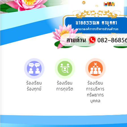
การ
ปฏิสัมพันธ์
ข้อมูล
รับ
ฟัง
ความ
คิด
เห็น
แผน
ยุทธศาสตร์/
แผน
e-Se
ฟังความ
ร้องเรียน
ร้องเรียน
ร้องเรียน
พัฒนา
บริ
ิดเห็น
ร้องทุกข์
การทุจริต
การบริหาร
ออน
ระชาชน
ทรัพยากร
การ
บุคคล
บริหาร/
พัฒนา
ทรัพยากร
บุคคล