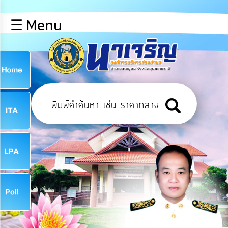
×
☰ Menu
lose
หน้า
หลัก
ข้อมูล
ก
พื้น
ฐาน
9
บุคลากร
ข่าว
ประชาสัมพันธ์
9
การ
เปิด
เผย
จ
ข้อมูล
สาธารณะ
OIT